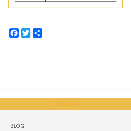
F
T
共
ac
w
有
e
itt
b
er
o
o
k
Category
BLOG