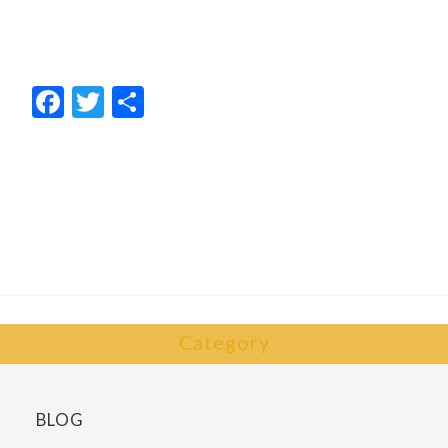
F
T
共
ac
w
有
e
itt
b
er
o
o
k
Category
BLOG