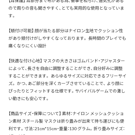
【耳保護】 耳部分まで布がある為、衝撃を和らげ、通気孔がある
ので周りの音も聞きやすく、とても実用的な使用となっていま
す。
【頬付け可能】 顔が当たる部分はナイロン生地でクッション性
があり頬付けがしやすくなっております。 長時間のプレイでも
痛くなりにくい設計
【快適な付け心地】 マスクの大きさはゴムバンド・アジャスター
によって、長さを自由に調整することができ、自分好みに調整
することができます。 あらゆるサイズに対応できるフリーサイ
ズ。 かつ、あご部分を深くカーブさせていることで、 より顔に
ぴったりとフィットする仕様です。サバイバルゲームでの激し
い動きにも安心です。
【商品サイズ・保障について】 素材：ナイロン メッシュクッショ
ン素材 スチール製 マスクは折り畳みが出来て持ち運びにも便
利です。寸法：21cm*15cm・重量：130 グラム。折り畳みサイズ：