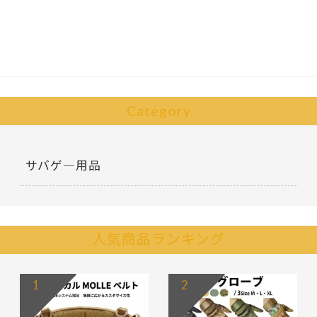
b
er
o
o
k
Category
サバゲ―用品
人気商品ランキング
1
2