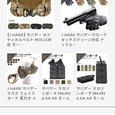
【J-HARK】 サバゲー タク
J-HARK サバゲーグローブ
ティカルベルト MOLLE対
タッチスクリーン対応 ナ
応 モー…
ックル…
3
4
5
J-HARK サバゲー
サバゲー マガジ
サバゲー マガジ
マスク フェイス
ンポーチ M4/M1
ンポーチ M4/M1
ガード 耳付き メ
6 AK AR モール
6 AK AR モール
ッシュ …
対応 ダブ…
対応 シン…