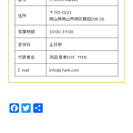
〒701-0221
住所
岡山県岡山市南区藤田208-26
営業時間
10:00~19:00
定休日
土日祝
代表者名
浜田 真孝(ﾊﾏﾀﾞ ﾏｻﾀｶ)
E-mail
info@j-hark.com
F
T
共
ac
w
有
e
itt