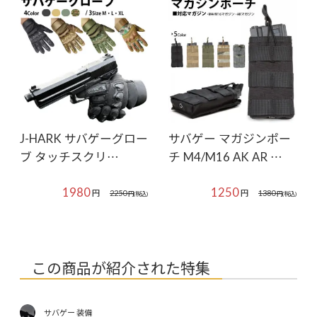
J-HARK サバゲーグロー
サバゲー マガジンポー
ブ タッチスクリ…
チ M4/M16 AK AR …
1980
1250
円
円
2250
1380
円
(税込)
円
(税込)
この商品が紹介された特集
サバゲー 装備