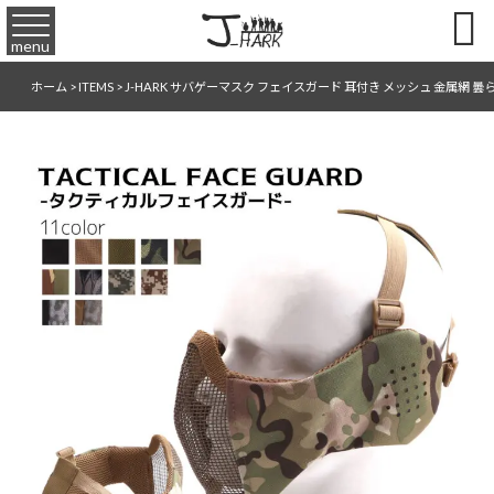

menu
ホーム
>
ITEMS
>
J-HARK サバゲーマスク フェイスガード 耳付き メッシュ 金属網 