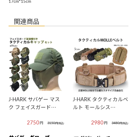
17cm*15cm
関連商品
J-HARK サバゲー マス
J-HARK タクティカルベ
ク フェイスガード…
ルト モールシス…
2750
2980
円
円
3150
3480
円
(税込)
円
(税込)