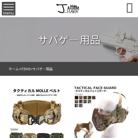

menu
サバゲ―用品
ホーム
>
ITEMS
>
サバゲ―用品