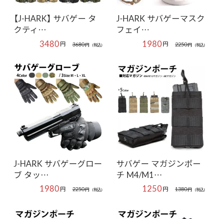
【J-HARK】 サバゲー タ
J-HARK サバゲーマスク
クティ…
フェイ…
3480
1980
円
円
3680
2250
円
(税込)
円
(税込)
J-HARK サバゲーグロー
サバゲー マガジンポー
ブ タッ…
チ M4/M1…
1980
1250
円
円
2250
1380
円
(税込)
円
(税込)