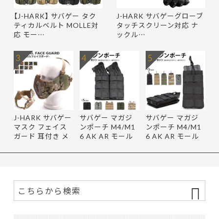
【J-HARK】 サバゲー タク
J-HARK サバゲーグローブ
ティカルベルト MOLLE対
タッチスクリーン対応 ナ
応 モー…
ックル…
3
4
5
J-HARK サバゲー
サバゲー マガジ
サバゲー マガジ
マスク フェイス
ンポーチ M4/M1
ンポーチ M4/M1
ガード 耳付き メ
6 AK AR モール
6 AK AR モール
ッシュ …
対応 ダブ…
対応 シン…