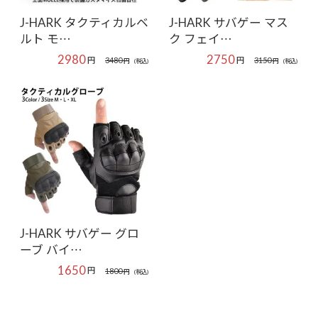
J-HARK タクティカルベ
J-HARK サバゲー マス
ルト モ…
ク フェイ…
2980
2750
円
円
3480
3150
円
(税込)
円
(税込)
J-HARK サバゲー グロ
ーブ バイ…
1650
円
1800
円
(税込)